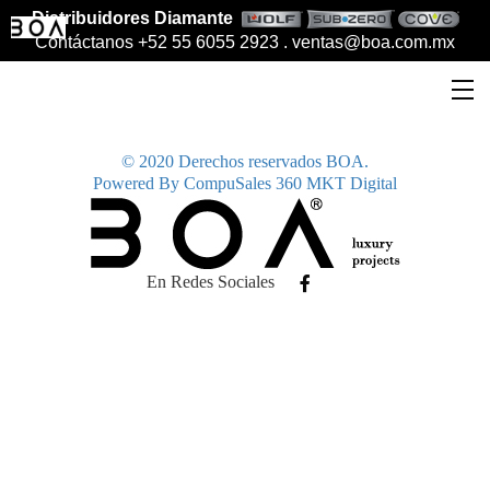
Distribuidores Diamante
|
BY
Contáctanos +52 55 6055 2923 .
ventas@boa.com.mx
¿Cómo elegir la cava perfecta?
© 2020 Derechos reservados BOA.
Powered By CompuSales 360 MKT Digital
En Redes Sociales