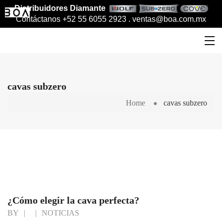
Distribuidores Diamante
Contáctanos +52 55 6055 2923 .
ventas@boa.com.mx
cavas subzero
Home
cavas subzero
¿Cómo elegir la cava perfecta?
BY
|
|
NOTICIAS